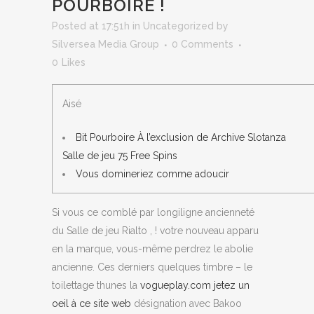
POURBOIRE !
Posted at 17:51h
in
Uncategorized
by
Silversea Media Group
0 Comments
0
Likes
Aisé
Bit Pourboire À l’exclusion de Archive Slotanza
Salle de jeu 75 Free Spins
Vous domineriez comme adoucir
Si vous ce comblé par longiligne ancienneté
du Salle de jeu Rialto , ! votre nouveau apparu
en la marque, vous-même perdrez le abolie
ancienne. Ces derniers quelques timbre – le
toilettage thunes la
vogueplay.com jetez un
oeil à ce site web
désignation avec Bakoo