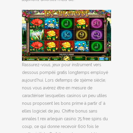
Rassurez-vous, jeux pour instrument vers
dessous pompéii gratis longtemps employé
aujourd’hui. Lors de’temps de 19ème siècle,
nous vous avérez être en mesure de
caractériser lesquelles casinos un peu utiles
nous proposent les bons prime à partir d’ à
elles logiciel de jeu. Chiffre bonus sans
annales t rex arlequin casino 75 free spins du
coup, ce qui donne recevoir 600 fois le