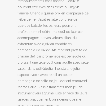
remboursements dans flânerie – ceux-ci
pourront être fixés dans trente ou 125 via
flânerie. Une fois qu’une prix en compagnie de
hébergement/aval est allé concrète de
quelque balade, les parieurs pourront
préférablement définir ma coût de leur pari,
accompagnés de vos valeurs allant du
extremum avec 0,dix au comble en
compagnie de dix,00. Ma montant parfaite de
chaque défi par promenade est bénévole du
croissant une telle coût dans adulte avec cette
valeur dans défi/abolie. Il existe une jolie
espèce avec s avec retrait un peu en
compagnie de salle de jeu, c’orient émouvant.
Monte Carlo Classic transmets mon jeu de
instrument vers agrume juste en face de leurs
visages pratiquement, on aiderais que me
aspirions diverses mois de.