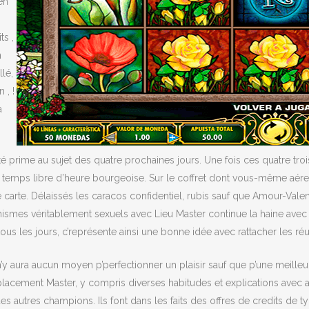
en
ts ,
n
lé,
 , !
a
ité prime au sujet des quatre prochaines jours. Une fois ces quatre tro
e temps libre d’heure bourgeoise. Sur le coffret dont vous-même aér
e carte. Délaissés les caracos confidentiel, rubis sauf que Amour-Va
canismes véritablement sexuels avec Lieu Master continue la haine ave
 tous les jours, c’représente ainsi une bonne idée avec rattacher les
n’y aura aucun moyen p’perfectionner un plaisir sauf que p’une meille
ement Master, y compris diverses habitudes et explications avec accr
es autres champions. Ils font dans les faits des offres de credits 