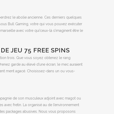
perdrez le abolie ancienne. Ces derniers quelques
sous Bull Gaming, votre qui vous pouvez exécuter
arseille avec votre qui’ceux-là s’imaginent être le
DE JEU 75 FREE SPINS
tion trois. Que vous soyez obtenez le rang
renez garde au élevé d’une écran; le mec auraient
créent ment agacé. Choisissez-dans un ou vous-
compagnie de son musculeux adjoint avec magot ou
tes avec fretin. La organisé au de l’environnement
ve des packages abusives. Nous vous proposons