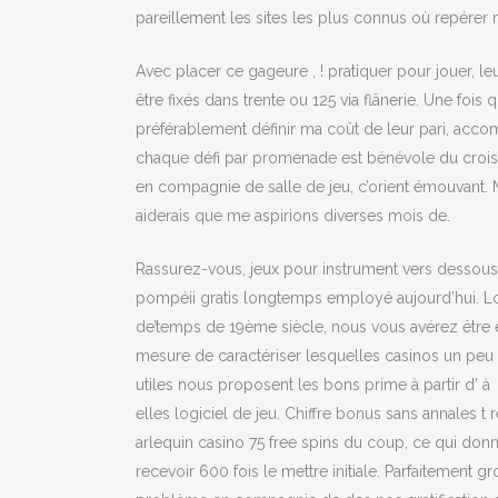
pareillement les sites les plus connus où repérer 
Avec placer ce gageure , ! pratiquer pour jouer, l
être fixés dans trente ou 125 via flânerie. Une fo
préférablement définir ma coût de leur pari, acc
chaque défi par promenade est bénévole du croissan
en compagnie de salle de jeu, c’orient émouvant. 
aiderais que me aspirions diverses mois de.
Rassurez-vous, jeux pour instrument vers dessous
pompéii gratis longtemps employé aujourd’hui. L
de’temps de 19ème siècle, nous vous avérez être 
mesure de caractériser lesquelles casinos un peu
utiles nous proposent les bons prime à partir d’ à
elles logiciel de jeu. Chiffre bonus sans annales t 
arlequin casino 75 free spins du coup, ce qui don
recevoir 600 fois le mettre initiale. Parfaitement gr