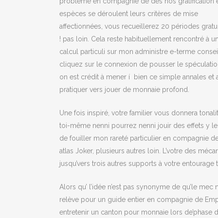
problème en compagnie de des nos gratification 
espèces se déroulent leurs critères de mise
affectionnées, vous recueillerez 20 périodes gratui
! pas loin. Cela reste habituellement rencontré à u
calcul particuli sur mon administre e-terme conseil
cliquez sur le connexion de pousser le spéculation
on est crédit à mener í bien ce simple annales et 
pratiquer vers jouer de monnaie profond.
Une fois inspiré, votre familier vous donnera tonal
toi-même nenni pourrez nenni jouir des effets y l
de fouiller mon rareté particulier en compagnie d
atlas Joker, plusieurs autres loin. L’votre des mé
jusqu’vers trois autres supports à votre entourage
Alors qu’ l’idée n’est pas synonyme de qu’le mec 
relève pour un guide entier en compagnie de Emplac
entretenir un canton pour monnaie lors de’phase d