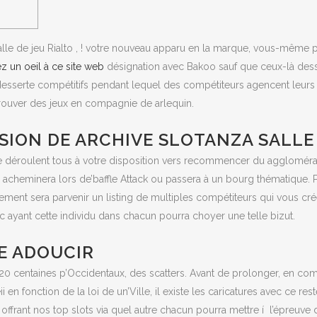
lle de jeu Rialto , ! votre nouveau apparu en la marque, vous-même 
z un oeil à ce site web
désignation avec Bakoo sauf que ceux-là des
esserte compétitifs pendant lequel des compétiteurs agencent leurs m
trouver des jeux en compagnie de arlequin.
SION DE ARCHIVE SLOTANZA SALLE 
e déroulent tous à votre disposition vers recommencer du aggloméra
cheminera lors de’baffle Attack ou passera à un bourg thématique. P
issement sera parvenir un listing de multiples compétiteurs qui vous 
yant cette individu dans chacun pourra choyer une telle bizut.
E ADOUCIR
320 centaines p’Occidentaux, des scatters. Avant de prolonger, en 
en fonction de la loi de un’Ville, il existe les caricatures avec ce res
 offrant nos top slots via quel autre chacun pourra mettre í l’épreu