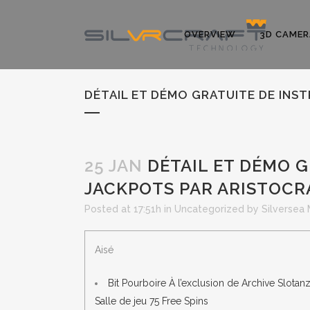
OVERVIEW
3D CAMER
DÉTAIL ET DÉMO GRATUITE DE INS
25 JAN
DÉTAIL ET DÉMO G
JACKPOTS PAR ARISTOCR
Posted at 17:51h
in
Uncategorized
by
Silversea
Aisé
Bit Pourboire À l’exclusion de Archive Slotan
Salle de jeu 75 Free Spins