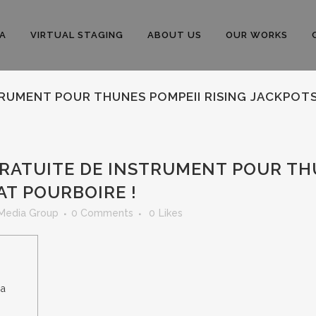
A
VIRTUAL STAGING
ABOUT US
OUR WORKS
TRUMENT POUR THUNES POMPEII RISING JACKPOTS
RATUITE DE INSTRUMENT POUR THU
AT POURBOIRE !
 Media Group
0 Comments
0
Likes
za