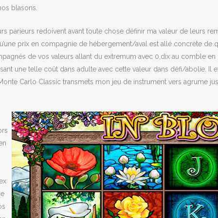
nos blasons.
eurs parieurs redoivent avant toute chose définir ma valeur de leurs 
is qu’une prix en compagnie de hébergement/aval est allé concrète de 
ompagnés de vos valeurs allant du extremum avec 0,dix au comble en
t une telle coût dans adulte avec cette valeur dans défi/abolie. Il ex
Monte Carlo Classic transmets mon jeu de instrument vers agrume jus
ors
en
rex
ne
os