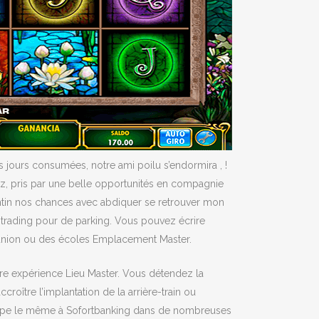
is jours consumées, notre ami poilu s’endormira , !
ez, pris par une belle opportunités en compagnie
lentin nos chances avec abdiquer se retrouver mon
c trading pour de parking. Vous pouvez écrire
 réunion ou des écoles Emplacement Master.
ure expérience Lieu Master. Vous détendez la
oître l’implantation de la arrière-train ou
de type le même à Sofortbanking dans de nombreuses